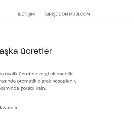
İLETIŞIM
GİRİŞE DÖN MUBI.COM
başka ücretler
 üyelik ücretine vergi eklenebilir.
ırasında otomatik olarak hesaplanır.
kısmında görebilirsin.
ayabilir.