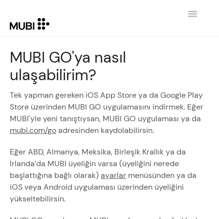
Toggle
Navigatio
İLETIŞIM
MUBI GO'ya nasıl
ulaşabilirim?
GİRİŞE DÖN MUBI.COM
Tek yapman gereken iOS App Store ya da Google Play
Store üzerinden MUBI GO uygulamasını indirmek. Eğer
MUBI'yle yeni tanıştıysan, MUBI GO uygulaması ya da
mubi.com/go
adresinden kaydolabilirsin.
Eğer ABD, Almanya, Meksika, Birleşik Krallık ya da
İrlanda’da MUBI üyeliğin varsa (üyeliğini nerede
başlattığına bağlı olarak)
ayarlar
menüsünden ya da
iOS veya Android uygulaması üzerinden üyeliğini
yükseltebilirsin.