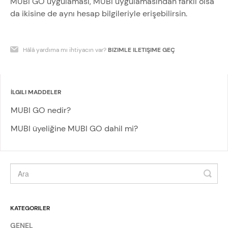
MUBI GO uygulaması, MUBI uygulamasından farklı olsa
da ikisine de aynı hesap bilgileriyle erişebilirsin.
Hâlâ yardıma mı ihtiyacın var?
BIZIMLE ILETIŞIME GEÇ
İLGILI MADDELER
MUBI GO nedir?
MUBI üyeliğine MUBI GO dahil mi?
KATEGORILER
GENEL