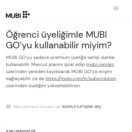
Toggle
Navigatio
İLETIŞIM
Öğrenci üyeliğimle MUBI
GO’yu kullanabilir miyim?
GİRİŞE DÖN MUBI.COM
MUBI GO’yu sadece premium üyeliğe sahip olanlar
kullanabilir. Mevcut planını iptal edip
mubi.com/go
üzerinden yeniden kaydolarak MUBI GO’ya erişim
sağlayabilir ya da
https://mubi.com/tr/subscription
üzerinden üyeliğini yükseltebilirsin.
Hâlâ yardıma mı ihtiyacın var?
BIZIMLE ILETIŞIME GEÇ
İLGILI MADDELER