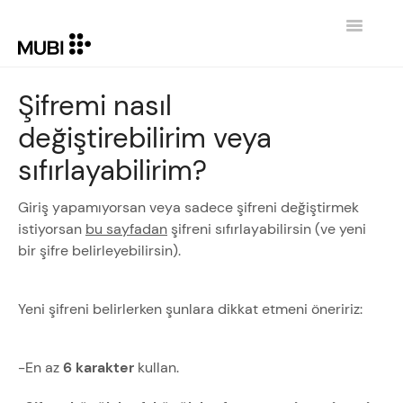
Toggle
Navigatio
İLETIŞIM
Şifremi nasıl
değiştirebilirim veya
GİRİŞE DÖN MUBI.COM
sıfırlayabilirim?
Giriş yapamıyorsan veya sadece şifreni değiştirmek
istiyorsan
bu sayfadan
şifreni sıfırlayabilirsin (ve yeni
bir şifre belirleyebilirsin).
Yeni şifreni belirlerken şunlara dikkat etmeni öneririz:
-En az
6 karakter
kullan.