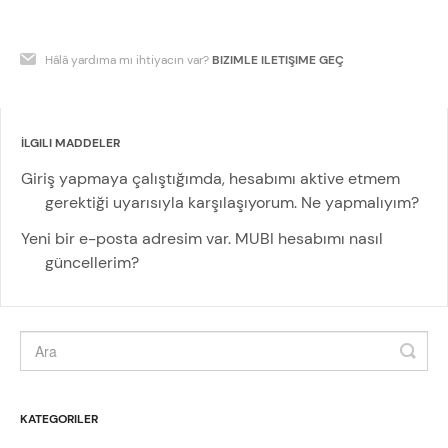
Hâlâ yardıma mı ihtiyacın var?
BIZIMLE ILETIŞIME GEÇ
İLGILI MADDELER
Giriş yapmaya çalıştığımda, hesabımı aktive etmem
gerektiği uyarısıyla karşılaşıyorum. Ne yapmalıyım?
Yeni bir e-posta adresim var. MUBI hesabımı nasıl
güncellerim?
KATEGORILER