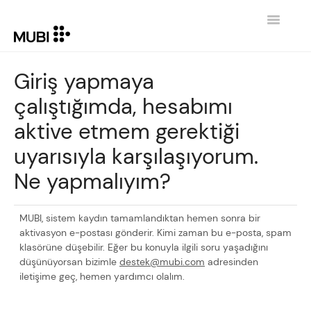
Toggle
Navigatio
İLETIŞIM
Giriş yapmaya
çalıştığımda, hesabımı
GİRİŞE DÖN MUBI.COM
aktive etmem gerektiği
uyarısıyla karşılaşıyorum.
Ne yapmalıyım?
MUBI, sistem kaydın tamamlandıktan hemen sonra bir
aktivasyon e-postası gönderir. Kimi zaman bu e-posta, spam
klasörüne düşebilir. Eğer bu konuyla ilgili soru yaşadığını
düşünüyorsan bizimle
destek@mubi.com
adresinden
iletişime geç, hemen yardımcı olalım.