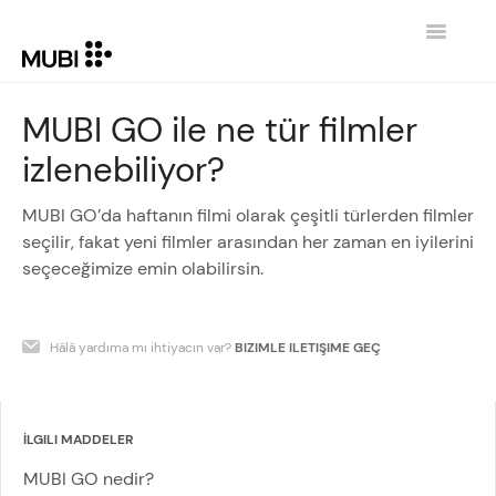
Toggle
Navigatio
İLETIŞIM
MUBI GO ile ne tür filmler
izlenebiliyor?
GİRİŞE DÖN MUBI.COM
MUBI GO’da haftanın filmi olarak çeşitli türlerden filmler
seçilir, fakat yeni filmler arasından her zaman en iyilerini
seçeceğimize emin olabilirsin.
Hâlâ yardıma mı ihtiyacın var?
BIZIMLE ILETIŞIME GEÇ
İLGILI MADDELER
MUBI GO nedir?